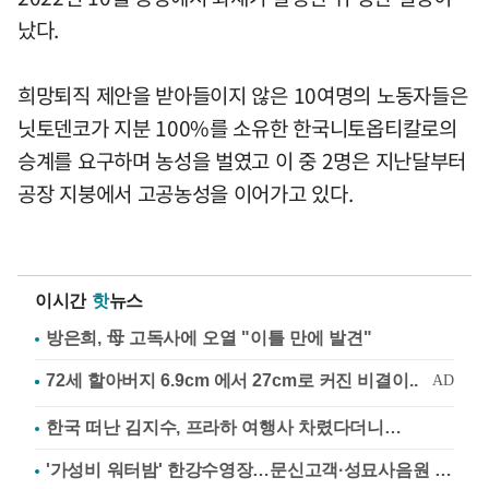
났다.
희망퇴직 제안을 받아들이지 않은 10여명의 노동자들은
닛토덴코가 지분 100%를 소유한 한국니토옵티칼로의
승계를 요구하며 농성을 벌였고 이 중 2명은 지난달부터
공장 지붕에서 고공농성을 이어가고 있다.
이시간
핫
뉴스
방은희, 母 고독사에 오열 "이틀 만에 발견"
한국 떠난 김지수, 프라하 여행사 차렸다더니…
'가성비 워터밤' 한강수영장…문신고객·성묘사음원 민원