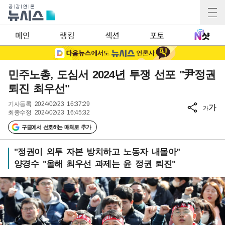
메인
랭킹
섹션
포토
민주노총, 도심서 2024년 투쟁 선포 "尹정권
퇴진 최우선"
기사등록
2024/02/23 16:37:29
가
가
최종수정
2024/02/23 16:45:32
구글에서 선호하는 매체로 추가
"정권이 외투 자본 방치하고 노동자 내몰아"
양경수 "올해 최우선 과제는 윤 정권 퇴진"