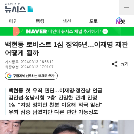
메인
랭킹
섹션
포토
백현동 로비스트 1심 징역5년…이재명 재판
어떻게 될까
기사등록
2024/02/13 16:56:12
가
가
최종수정
2024/02/13 17:01:07
구글에서 선호하는 매체로 추가
백현동 첫 유죄 판단…이재명·정진상 언급
김인섭-성남시청 '2층' 긴밀한 관계 인정
1심 "지방 정치인 친분 이용해 적극 알선"
유죄 심증 남겼지만 다른 판단 가능성도