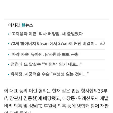
이시간
핫
뉴스
'고지용과 이혼' 의사 허양임, 새 출발했다
'마약 자숙' 유아인, 남사친과 뽀뽀 근황
정청래 또 말실수 "'이명박' 임기 내로…"
유혜정, 자궁적출 수술 "여성성 잃는 것이…"
이 대표 등의 이런 혐의는 현재 같은 법원 형사합의33부
(부장판사 김동현)에 배당됐고, 대장동·위례신도시 개발
비리 의혹 및 성남FC 후원금 의혹 등에 병합돼 함께 재판