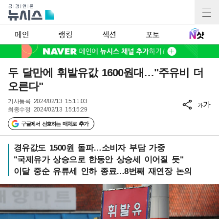
메인
랭킹
섹션
포토
두 달만에 휘발유값 1600원대…"주유비 더
오른다"
기사등록
2024/02/13 15:11:03
가
가
최종수정
2024/02/13 15:15:29
구글에서 선호하는 매체로 추가
경유값도 1500원 돌파…소비자 부담 가중
"국제유가 상승으로 한동안 상승세 이어질 듯"
이달 중순 유류세 인하 종료…8번째 재연장 논의