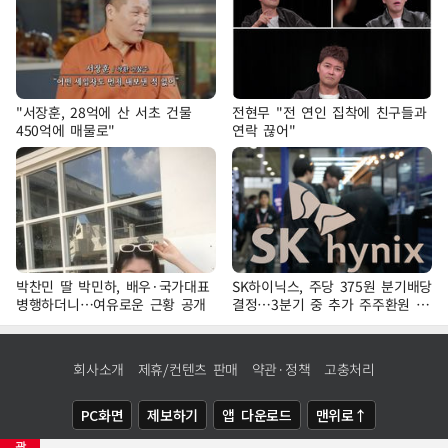
"서장훈, 28억에 산 서초 건물
전현무 "전 연인 집착에 친구들과
450억에 매물로"
연락 끊어"
박찬민 딸 박민하, 배우·국가대표
SK하이닉스, 주당 375원 분기배당
병행하더니…여유로운 근황 공개
결정…3분기 중 추가 주주환원 발
표
회사소개
제휴/컨텐츠 판매
약관·정책
고충처리
PC화면
제보하기
앱 다운로드
맨위로↑
광