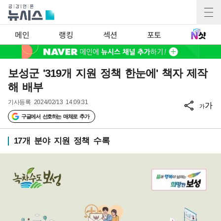
메인
랭킹
섹션
포토
보성군 '319개 지원 정책 한눈에' 책자 제작
해 배부
기사등록
2024/02/13 14:09:31
가
가
구글에서 선호하는 매체로 추가
17개 분야 지원 정책 수록