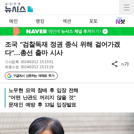
메인
랭킹
섹션
포토
조국 "검찰독재 정권 종식 위해 걸어가겠
다"…총선 출마 시사
기사등록
2024/02/12 15:15:51
가
가
최종수정
2024/02/12 15:21:29
구글에서 선호하는 매체로 추가
노무현 묘역 참배 후 입장 전해
"어떤 난관도 꺼리지 않을 것"
문재인 예방 후 13일 입장발표