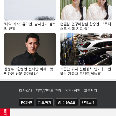
'마약 자숙' 유아인, 남사친과 볼뽀
손떨림 건강이상설 한승연…"목디
뽀 근황
스크 심해 치료 중"
한정수 "황정민 선배만 피해…떳
기름값 뛰자 친환경차 인기↑…변
떳하면 신분 공개하라"
하는 자동차 트렌드[세쓸통]
회사소개
제휴/컨텐츠 판매
약관·정책
고충처리
PC화면
제보하기
앱 다운로드
맨위로↑
광
COPYRIGHTⓒ
NEWSIS
ALL RIGHTS RESERVED.
고