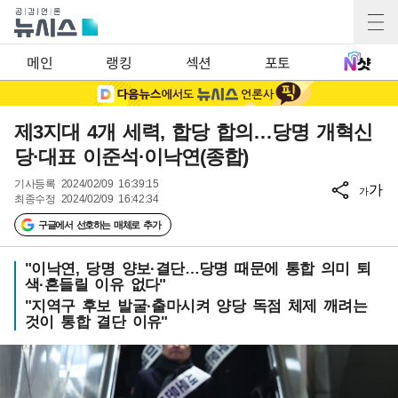
메인
랭킹
섹션
포토
제3지대 4개 세력, 합당 합의…당명 개혁신
당·대표 이준석·이낙연(종합)
기사등록
2024/02/09 16:39:15
가
가
최종수정
2024/02/09 16:42:34
구글에서 선호하는 매체로 추가
"이낙연, 당명 양보·결단…당명 때문에 통합 의미 퇴
색·흔들릴 이유 없다"
"지역구 후보 발굴·출마시켜 양당 독점 체제 깨려는
것이 통합 결단 이유"