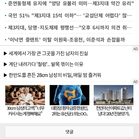
준연동형제 유지에 "양당 유불리 미미…제3지대 약간 유리"
국민 51% "제3지대 15석 이하"… '교섭단체 어렵다' 많아[엠브레인퍼블릭]
제3지대, 당명·지도체제 평행선…"오후 6시까지 의견 취합"
'이낙연 중텐트' 이탈 이원욱-조응천, 이준석과 손잡을까
댓글