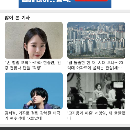
많이 본 기사
"손 떨림 포착"…카라 한승연, 건
'덜 똘똘한 한 채' 시대 오나…20
강 괜찮나 팬들 '걱정'
억대 아파트에 쏠리는 관심[세제
개편, 그 이후②]
김희철, 거꾸로 걸린 광복절 태극
'고지용과 이혼' 허양임, 새 출발했
기 현수막에 "X돌았네"
다