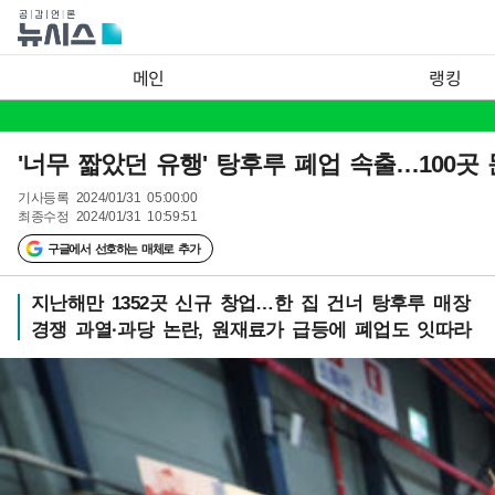
메인
랭킹
'너무 짧았던 유행' 탕후루 폐업 속출…100곳
기사등록
2024/01/31 05:00:00
최종수정
2024/01/31 10:59:51
구글에서 선호하는 매체로 추가
지난해만 1352곳 신규 창업…한 집 건너 탕후루 매장
경쟁 과열·과당 논란, 원재료가 급등에 폐업도 잇따라