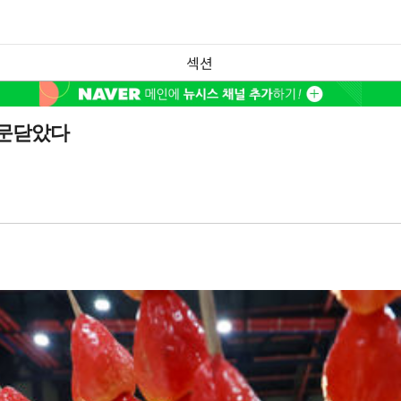
섹션
 문닫았다