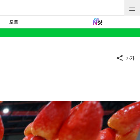
포토
가
가