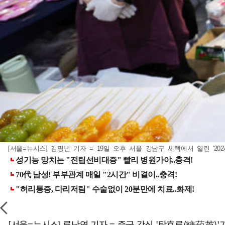
[서울=뉴시스] 김명년 기자 = 19일 오후 서울 강남구 세텍에서 열린 '202
[서울=뉴시스] 류난영 기자 = 중국 간식 '탕후루(糖葫芦)