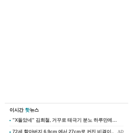
이시간
핫
뉴스
"X돌았네" 김희철, 거꾸로 태극기 분노 하루만에…