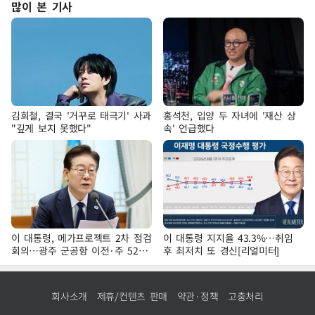
많이 본 기사
김희철, 결국 '거꾸로 태극기' 사과
홍석천, 입양 두 자녀에 '재산 상
"깊게 보지 못했다"
속' 언급했다
이 대통령, 메가프로젝트 2차 점검
이 대통령 지지율 43.3%…취임
회의…광주 군공항 이전·주 52시
후 최저치 또 경신[리얼미터]
간 예외 등 논의
회사소개
제휴/컨텐츠 판매
약관·정책
고충처리