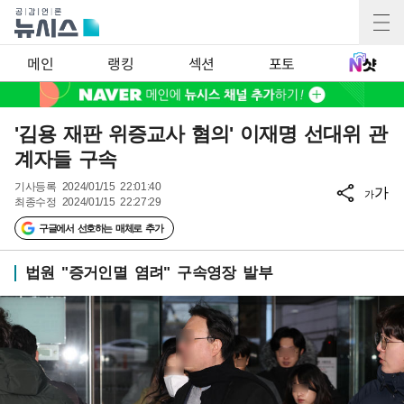
메인
랭킹
섹션
포토
'김용 재판 위증교사 혐의' 이재명 선대위 관
계자들 구속
기사등록
2024/01/15 22:01:40
가
가
최종수정
2024/01/15 22:27:29
구글에서 선호하는 매체로 추가
법원 "증거인멸 염려" 구속영장 발부