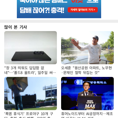
많이 본 기사
"창 3개 띄워도 답답함 없
오세훈 "용산공원 아파트, 노무현
네"…'폴드8 울트라', 일주일 써보
·문재인 철학 뒤집는 것"
니
'폭염 휴식기' 프로야구 10개 구
휴머노이드부터 AI공장까지…제조