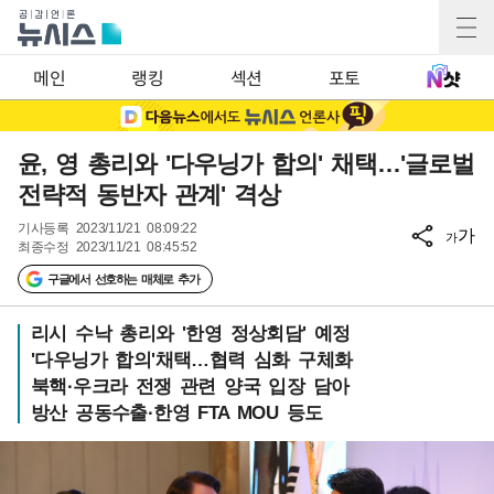
메인
랭킹
섹션
포토
윤, 영 총리와 '다우닝가 합의' 채택…'글로벌
전략적 동반자 관계' 격상
기사등록
2023/11/21 08:09:22
가
가
최종수정
2023/11/21 08:45:52
구글에서 선호하는 매체로 추가
리시 수낙 총리와 '한영 정상회담' 예정
'다우닝가 합의'채택…협력 심화 구체화
북핵·우크라 전쟁 관련 양국 입장 담아
방산 공동수출·한영 FTA MOU 등도