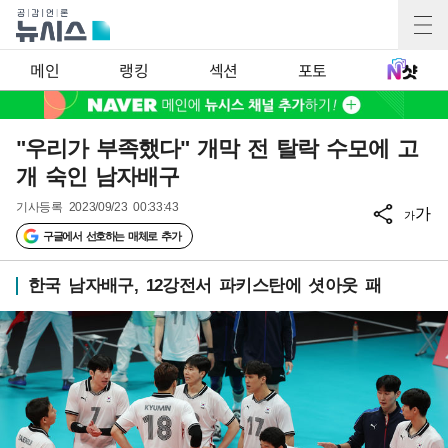
메인
랭킹
섹션
포토
"우리가 부족했다" 개막 전 탈락 수모에 고
개 숙인 남자배구
기사등록
2023/09/23 00:33:43
가
가
구글에서 선호하는 매체로 추가
한국 남자배구, 12강전서 파키스탄에 셧아웃 패