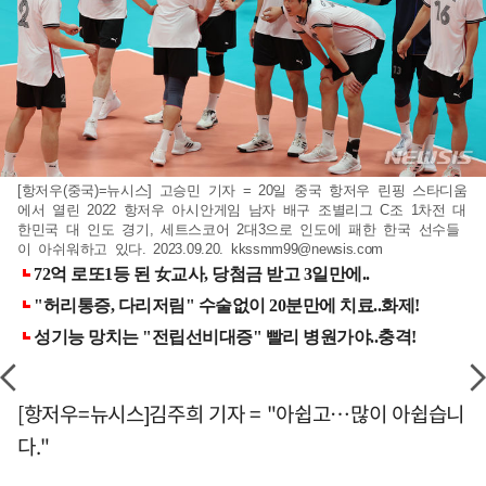
[항저우(중국)=뉴시스] 고승민 기자 = 20일 중국 항저우 린핑 스타디움
에서 열린 2022 항저우 아시안게임 남자 배구 조별리그 C조 1차전 대
한민국 대 인도 경기, 세트스코어 2대3으로 인도에 패한 한국 선수들
이 아쉬워하고 있다. 2023.09.20.
kkssmm99@newsis.com
[항저우=뉴시스]김주희 기자 = "아쉽고…많이 아쉽습니
다."