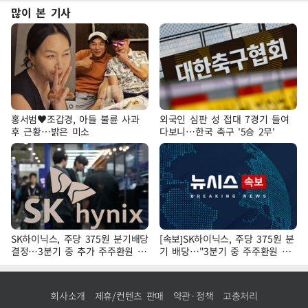
많이 본 기사
홍서범♥조갑경, 아들 불륜 사과
외국인 심판 성 접대 7경기 들여
후 근황…밝은 미소
다보니…한국 축구 '5승 2무'
SK하이닉스, 주당 375원 분기배당
[속보]SK하이닉스, 주당 375원 분
결정…3분기 중 추가 주주환원 발
기 배당…"3분기 중 주주환원 방
표
안 확정"
회사소개
제휴/컨텐츠 판매
약관·정책
고충처리