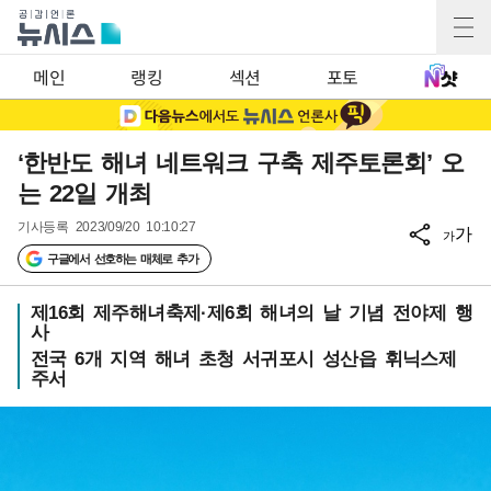
메인
랭킹
섹션
포토
‘한반도 해녀 네트워크 구축 제주토론회’ 오
는 22일 개최
기사등록
2023/09/20 10:10:27
가
가
구글에서 선호하는 매체로 추가
제16회 제주해녀축제·제6회 해녀의 날 기념 전야제 행
사
전국 6개 지역 해녀 초청 서귀포시 성산읍 휘닉스제
주서