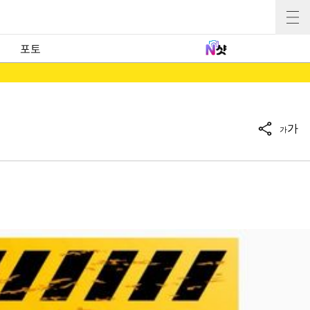
포토
가
가