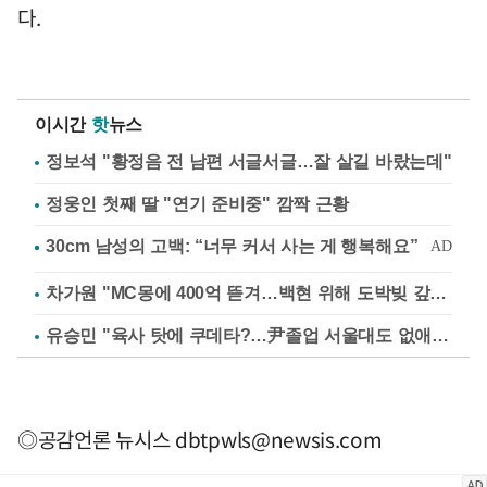
다.
이시간
핫
뉴스
정보석 "황정음 전 남편 서글서글…잘 살길 바랐는데"
정웅인 첫째 딸 "연기 준비중" 깜짝 근황
차가원 "MC몽에 400억 뜯겨…백현 위해 도박빚 갚아줘"
유승민 "육사 탓에 쿠데타?…尹졸업 서울대도 없애나"
◎공감언론 뉴시스
dbtpwls@newsis.com