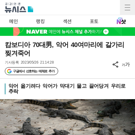
메인
랭킹
섹션
포토
캄보디아 70대男, 악어 40여마리에 갈가리
찢겨죽어
기사등록
2023/05/26 21:14:28
가
가
구글에서 선호하는 매체로 추가
악어 옮기려다 악어가 막대기 물고 끌어당겨 우리로
추락