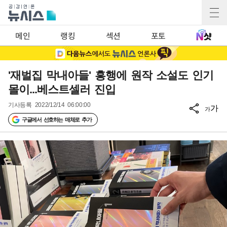
메인
랭킹
섹션
포토
'재벌집 막내아들' 흥행에 원작 소설도 인기
몰이...베스트셀러 진입
기사등록
2022/12/14 06:00:00
가
가
구글에서 선호하는 매체로 추가