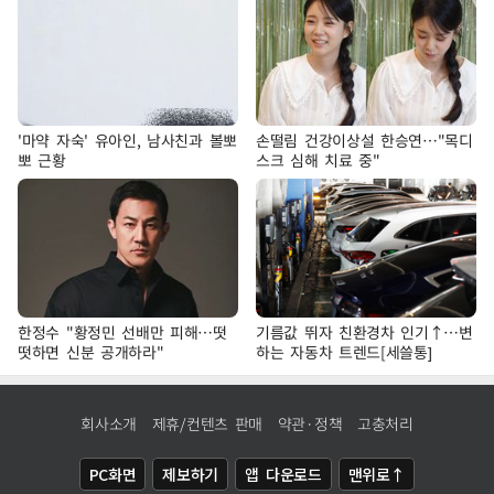
'마약 자숙' 유아인, 남사친과 볼뽀
손떨림 건강이상설 한승연…"목디
뽀 근황
스크 심해 치료 중"
한정수 "황정민 선배만 피해…떳
기름값 뛰자 친환경차 인기↑…변
떳하면 신분 공개하라"
하는 자동차 트렌드[세쓸통]
회사소개
제휴/컨텐츠 판매
약관·정책
고충처리
PC화면
제보하기
앱 다운로드
맨위로↑