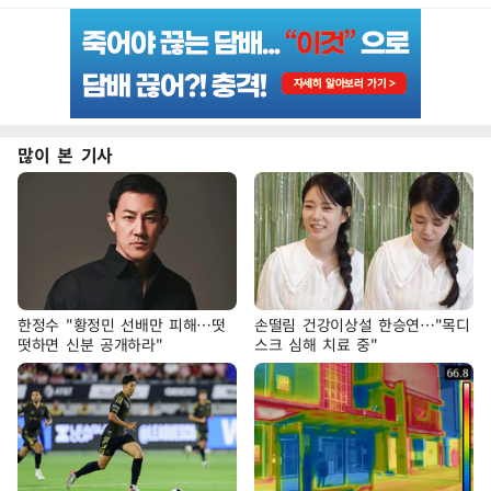
많이 본 기사
한정수 "황정민 선배만 피해…떳
손떨림 건강이상설 한승연…"목디
떳하면 신분 공개하라"
스크 심해 치료 중"