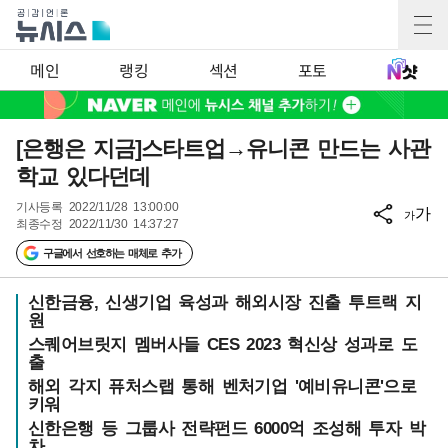
메인
랭킹
섹션
포토
[은행은 지금]스타트업→유니콘 만드는 사관
학교 있다던데
기사등록
2022/11/28 13:00:00
가
가
최종수정
2022/11/30 14:37:27
구글에서 선호하는 매체로 추가
신한금융, 신생기업 육성과 해외시장 진출 투트랙 지
원
스퀘어브릿지 멤버사들 CES 2023 혁신상 성과로 도
출
해외 각지 퓨처스랩 통해 벤처기업 '예비유니콘'으로
키워
신한은행 등 그룹사 전략펀드 6000억 조성해 투자 박
차