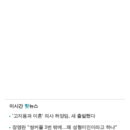
이시간
핫
뉴스
'고지용과 이혼' 의사 허양임, 새 출발했다
장영란 "쌍커풀 3번 밖에…왜 성형미인이라고 하냐"