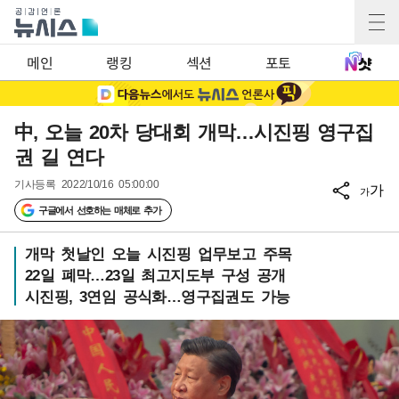
메인
랭킹
섹션
포토
中, 오늘 20차 당대회 개막…시진핑 영구집
권 길 연다
기사등록
2022/10/16 05:00:00
가
가
구글에서 선호하는 매체로 추가
개막 첫날인 오늘 시진핑 업무보고 주목
22일 폐막…23일 최고지도부 구성 공개
시진핑, 3연임 공식화…영구집권도 가능