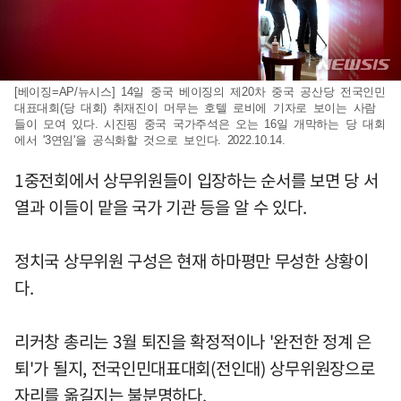
[베이징=AP/뉴시스] 14일 중국 베이징의 제20차 중국 공산당 전국인민
대표대회(당 대회) 취재진이 머무는 호텔 로비에 기자로 보이는 사람
들이 모여 있다. 시진핑 중국 국가주석은 오는 16일 개막하는 당 대회
에서 '3연임'을 공식화할 것으로 보인다. 2022.10.14.
1중전회에서 상무위원들이 입장하는 순서를 보면 당 서
열과 이들이 맡을 국가 기관 등을 알 수 있다.
정치국 상무위원 구성은 현재 하마평만 무성한 상황이
다.
리커창 총리는 3월 퇴진을 확정적이나 '완전한 정계 은
퇴'가 될지, 전국인민대표대회(전인대) 상무위원장으로
자리를 옮길지는 불분명하다.