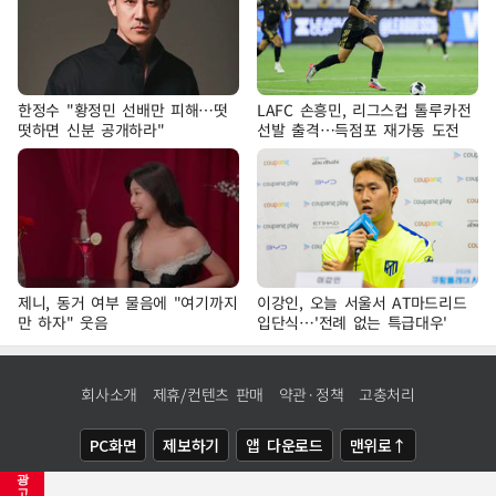
한정수 "황정민 선배만 피해…떳
LAFC 손흥민, 리그스컵 톨루카전
떳하면 신분 공개하라"
선발 출격…득점포 재가동 도전
제니, 동거 여부 물음에 "여기까지
이강인, 오늘 서울서 AT마드리드
만 하자" 웃음
입단식…'전례 없는 특급대우'
회사소개
제휴/컨텐츠 판매
약관·정책
고충처리
PC화면
제보하기
앱 다운로드
맨위로↑
광
COPYRIGHTⓒ
NEWSIS
ALL RIGHTS RESERVED.
고