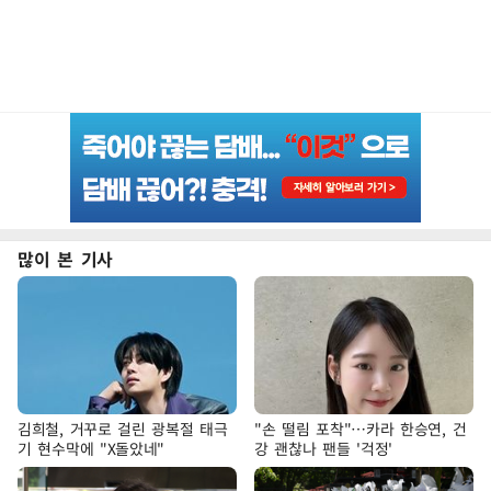
많이 본 기사
김희철, 거꾸로 걸린 광복절 태극
"손 떨림 포착"…카라 한승연, 건
기 현수막에 "X돌았네"
강 괜찮나 팬들 '걱정'