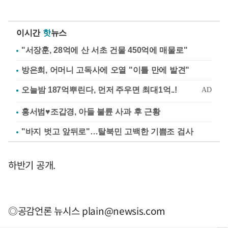
이시간
핫
뉴스
"서장훈, 28억에 산 서초 건물 450억에 매물로"
방은희, 어머니 고독사에 오열 "이틀 만에 발견"
홍서범♥조갑경, 아들 불륜 사과 후 근황
"바지 벗고 앞뒤로"…탈북민 고백한 기쁨조 검사
하반기 공개.
◎공감언론 뉴시스
plain@newsis.com