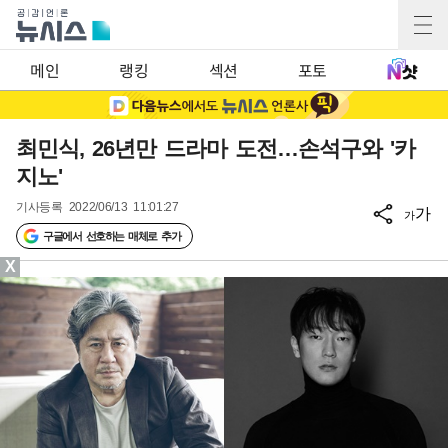
메인
랭킹
섹션
포토
최민식, 26년만 드라마 도전…손석구와 '카
지노'
기사등록
2022/06/13 11:01:27
가
가
구글에서 선호하는 매체로 추가
X