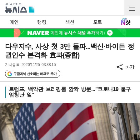
메인
랭킹
섹션
포토
다우지수, 사상 첫 3만 돌파...백신·바이든 정
권인수 본격화 효과(종합)
기사등록
2020/11/25 03:38:15
가
가
구글에서 선호하는 매체로 추가
트럼프, 백악관 브리핑룸 깜짝 방문..."코로나19 불구
엄청난 일"