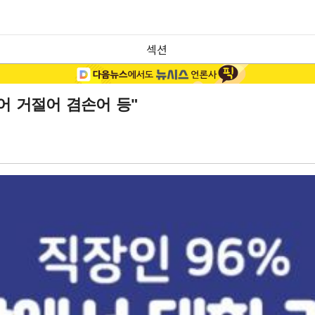
섹션
정어 거절어 겸손어 등"