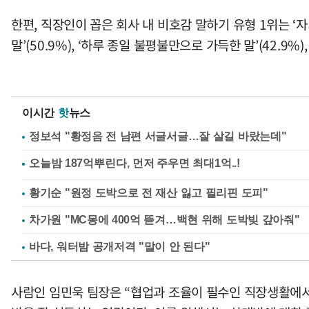
한편, 직장인이 꼽은 회사 내 비호감 말하기 유형 1위는 ‘
말’(50.9%), ‘하루 종일 불평불만으로 가득한 말’(42.9%
이시간
핫
뉴스
정보석 "황정음 전 남편 서글서글…잘 살길 바랐는데"
황기순 "원정 도박으로 전 재산 잃고 필리핀 도피"
차가원 "MC몽에 400억 뜯겨…백현 위해 도박빚 갚아줘"
바다, 워터밤 공개저격 "말이 안 된다"
사람인 임민욱 팀장은 “협업과 조율이 필수인 직장생활에서는