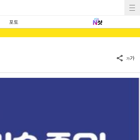
포토
가
가