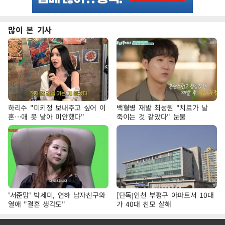
많이 본 기사
하리수 "미키정 보내주고 싶어 이
백혈병 재발 최성원 "치료가 날
혼…애 못 낳아 미안했다"
죽이는 것 같았다" 눈물
'서준맘' 박세미, 연하 남자친구와
[단독]인천 부평구 아파트서 10대
열애 "결혼 생각도"
가 40대 친모 살해