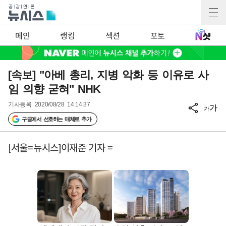
메인
랭킹
섹션
포토
[속보] "아베 총리, 지병 악화 등 이유로 사
임 의향 굳혀" NHK
기사등록
2020/08/28 14:14:37
가
가
구글에서 선호하는 매체로 추가
[서울=뉴시스]이재준 기자 =