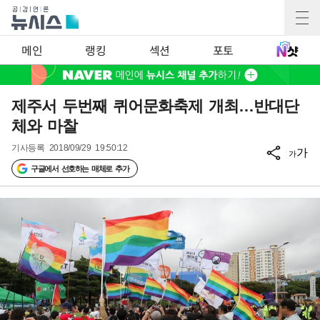
메인
랭킹
섹션
포토
제주서 두번째 퀴어문화축제 개최…반대단
체와 마찰
기사등록
2018/09/29 19:50:12
가
가
구글에서 선호하는 매체로 추가