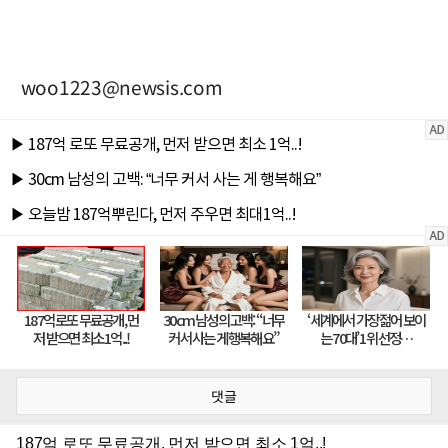
woo1223@newsis.com
댓글