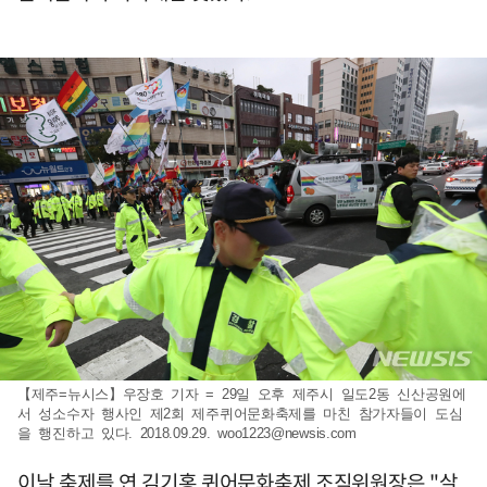
【제주=뉴시스】우장호 기자 = 29일 오후 제주시 일도2동 신산공원에
서 성소수자 행사인 제2회 제주퀴어문화축제를 마친 참가자들이 도심
을 행진하고 있다. 2018.09.29.
woo1223@newsis.com
이날 축제를 연 김기홍 퀴어문화축제 조직위원장은 "살