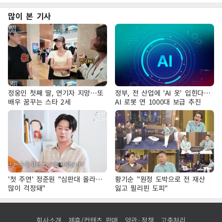
많이 본 기사
정웅인 첫째 딸, 연기자 지망…또
정부, 전 산업에 'AI 옷' 입힌다…
배우 꿈꾸는 스타 2세
AI 로봇 연 1000대 보급 추진
'첫 주연' 정준원 "심판대 올라…
황기순 "원정 도박으로 전 재산
많이 걱정돼"
잃고 필리핀 도피"
회사소개
제휴/컨텐츠 판매
약관·정책
고충처리