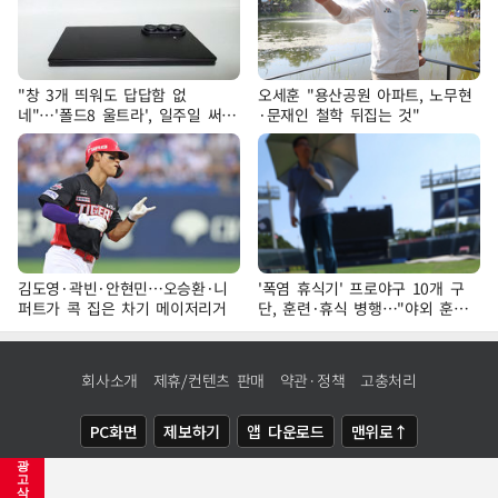
"창 3개 띄워도 답답함 없
오세훈 "용산공원 아파트, 노무현
네"…'폴드8 울트라', 일주일 써보
·문재인 철학 뒤집는 것"
니
김도영·곽빈·안현민…오승환·니
'폭염 휴식기' 프로야구 10개 구
퍼트가 콕 집은 차기 메이저리거
단, 훈련·휴식 병행…"야외 훈련
해도 안전 최우선"
회사소개
제휴/컨텐츠 판매
약관·정책
고충처리
PC화면
제보하기
앱 다운로드
맨위로↑
광
COPYRIGHTⓒ
NEWSIS
ALL RIGHTS RESERVED.
고
삭