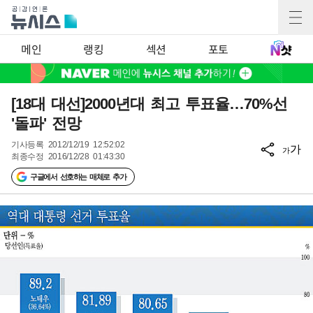
메인
랭킹
섹션
포토
[18대 대선]2000년대 최고 투표율…70%선
'돌파' 전망
기사등록
2012/12/19 12:52:02
가
가
최종수정
2016/12/28 01:43:30
구글에서 선호하는 매체로 추가