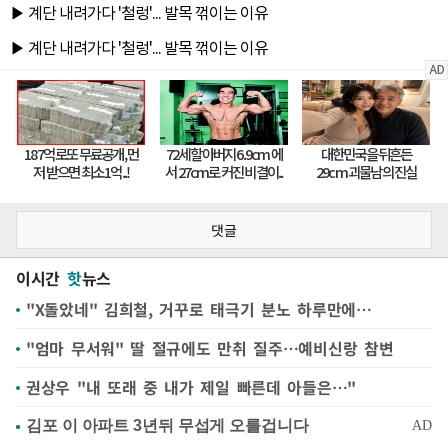
댓글
이시간
핫
뉴스
"X돌았네" 김희철, 거꾸로 태극기 분노 하루만에…
"엄마 무서워" 딸 절규에도 만취 질주…예비신랑 참변
권상우 "내 또래 중 내가 제일 빠른데 아들은…"