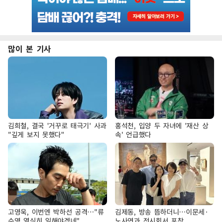
많이 본 기사
김희철, 결국 '거꾸로 태극기' 사과
홍석천, 입양 두 자녀에 '재산 상
"깊게 보지 못했다"
속' 언급했다
고영욱, 이번엔 박하선 공격…"류
김제동, 방송 뜸하더니…이문세·
수영 열심히 일해야겠네"
노사연과 전시회서 포착