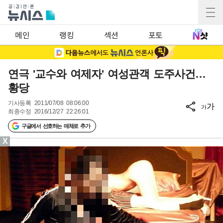
메인
랭킹
섹션
포토
연극 '교수와 여제자' 여성관객 도주사건…
황당
기사등록
2011/07/08 08:06:00
가
가
최종수정
2016/12/27 22:26:01
구글에서 선호하는 매체로 추가
X