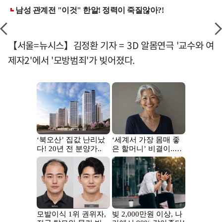
【서울=뉴시스】김정환 기자 = 3D 알몸연극 '교수와 여
제자2'에서 '모방범죄'가 빚어졌다.