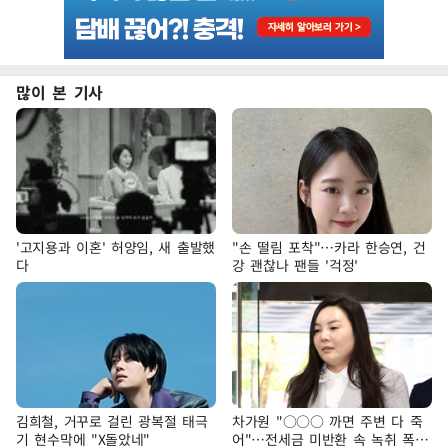
많이 본 기사
'고지용과 이혼' 허양임, 새 출발했
"손 떨림 포착"…카라 한승연, 건
다
강 괜찮나 팬들 '걱정'
김희철, 거꾸로 걸린 광복절 태극
차가원 "○○○ 까면 주변 다 죽
기 현수막에 "X돌았네"
어"…전세금 미반환 속 녹취 폭로