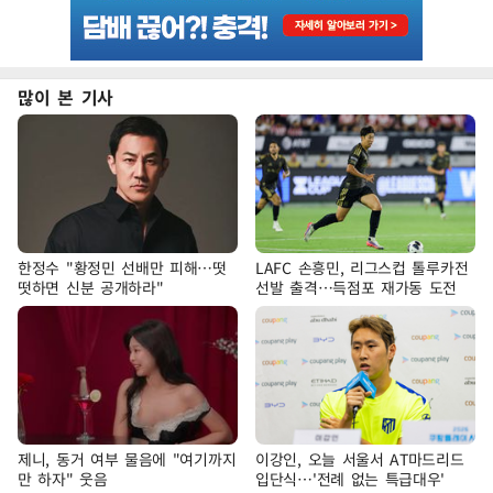
많이 본 기사
한정수 "황정민 선배만 피해…떳
LAFC 손흥민, 리그스컵 톨루카전
떳하면 신분 공개하라"
선발 출격…득점포 재가동 도전
제니, 동거 여부 물음에 "여기까지
이강인, 오늘 서울서 AT마드리드
만 하자" 웃음
입단식…'전례 없는 특급대우'