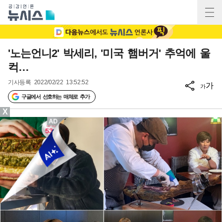
'노는언니2' 박세리, '미국 햄버거' 추억에 울
컥…
기사등록
2022/02/22 13:52:52
가
가
구글에서 선호하는 매체로 추가
X