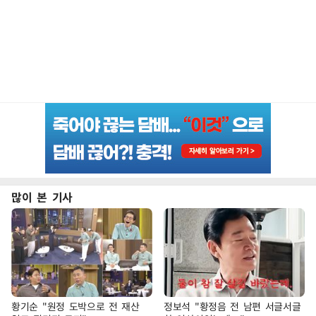
많이 본 기사
황기순 "원정 도박으로 전 재산
정보석 "황정음 전 남편 서글서글