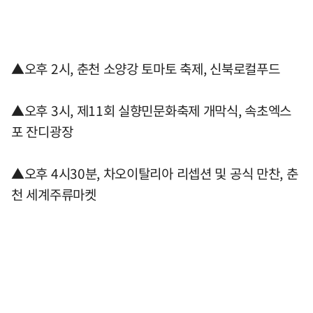
▲오후 2시, 춘천 소양강 토마토 축제, 신북로컬푸드
▲오후 3시, 제11회 실향민문화축제 개막식, 속초엑스
포 잔디광장
▲오후 4시30분, 차오이탈리아 리셉션 및 공식 만찬, 춘
천 세계주류마켓