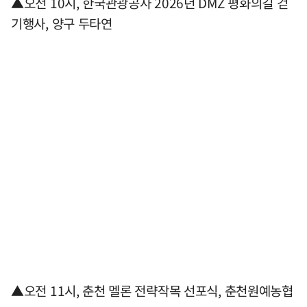
▲오전 10시, 한국관광공사 2026년 DMZ 평화의길 걷
기행사, 양구 두타연
▲오전 11시, 춘천 멜론 전략작목 선포식, 춘천원예농협