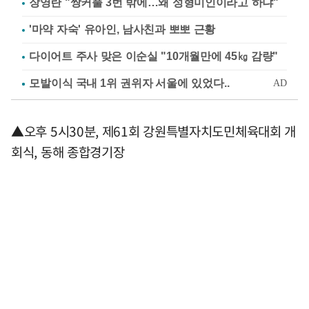
장영란 "쌍커풀 3번 밖에…왜 성형미인이라고 하냐"
'마약 자숙' 유아인, 남사친과 뽀뽀 근황
다이어트 주사 맞은 이순실 "10개월만에 45㎏ 감량"
▲오후 5시30분, 제61회 강원특별자치도민체육대회 개
회식, 동해 종합경기장