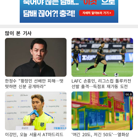
많이 본 기사
한정수 "황정민 선배만 피해…떳
LAFC 손흥민, 리그스컵 톨루카전
떳하면 신분 공개하라"
선발 출격…득점포 재가동 도전
이강인, 오늘 서울서 AT마드리드
'여긴 20도, 저긴 50도'…열화상