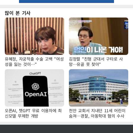
많이 본 기사
유혜정, 자궁적출 수술 고백 "여성
김정렬 "친형 군대서 구타로 사
성을 잃는 것이…"
망…유골 못 찾아"
오픈AI, 챗GPT 무료 이용자에 최
천안 교회서 지내던 11세 어린이
신모델 무제한 개방
숨져…경찰, 아동학대 혐의 수사