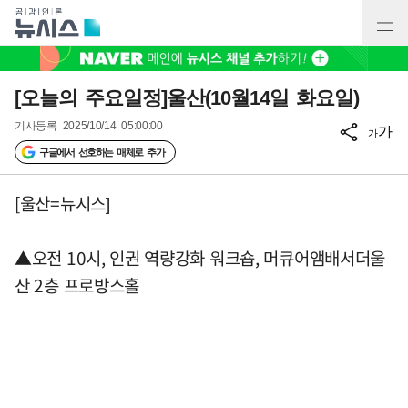
[오늘의 주요일정]울산(10월14일 화요일)
기사등록
2025/10/14 05:00:00
가
가
구글에서 선호하는 매체로 추가
[울산=뉴시스]
▲오전 10시, 인권 역량강화 워크숍, 머큐어앰배서더울
산 2층 프로방스홀