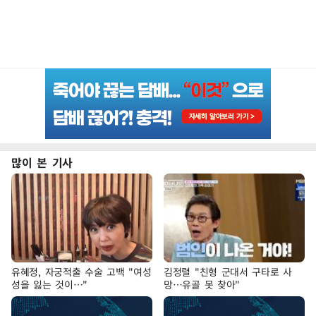
많이 본 기사
유혜정, 자궁적출 수술 고백 "여성
김정렬 "친형 군대서 구타로 사
성을 잃는 것이…"
망…유골 못 찾아"