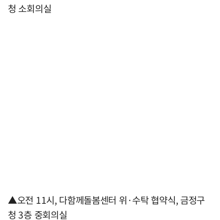
청 소회의실
▲오전 11시, 다함께돌봄센터 위·수탁 협약식, 금정구
청 3층 중회의실