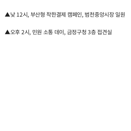
▲낮 12시, 부산형 착한결제 캠페인, 범천중앙시장 일원
▲오후 2시, 민원 소통 데이, 금정구청 3층 접견실