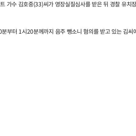
로트 가수 김호중(33)씨가 영장실질심사를 받은 뒤 경찰 유치
분부터 1시20분께까지 음주 뺑소니 혐의를 받고 있는 김씨에