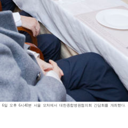
6일 오후 6시40분 서울 모처에서 대한종합병원협의회 간담회를 개최했다. (사진=