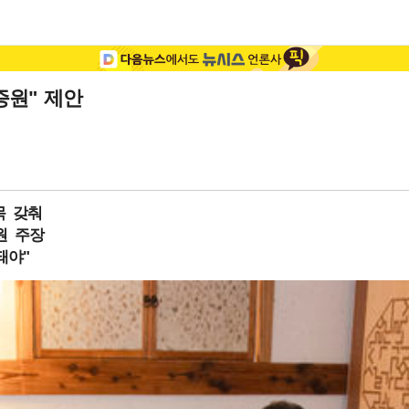
증원" 제안
목 갖춰
증원 주장
돼야"