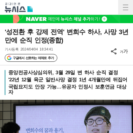
'성전환 후 강제 전역' 변희수 하사, 사망 3년
만에 순직 인정(종합)
기사등록
2024/04/04 18:34:41
가
가
구글에서 선호하는 매체로 추가
중앙전공사상심의위, 3월 29일 변 하사 순직 결정
'22년 12월 육군 일반사망 결정 1년 4개월만에 뒤집어
국립묘지도 안장 가능…유공자 인정시 보훈연금 대상
자