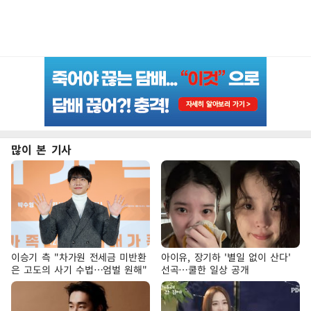
많이 본 기사
이승기 측 "차가원 전세금 미반환
아이유, 장기하 '별일 없이 산다'
은 고도의 사기 수법…엄벌 원해"
선곡…쿨한 일상 공개