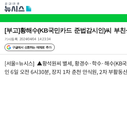
[부고]황해수(KB국민카드 준법감시인)씨 부친
기사등록
2024/04/04 14:23:34
구글에서 선호하는 매체로 추가
[서울=뉴시스] ▲황석원씨 별세, 황경수·학수·해수(KB국
인 6일 오전 6시30분, 장지 1차 춘천 안식원, 2차 부활동산. 