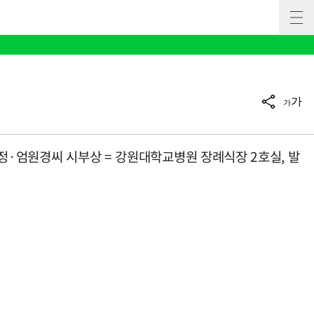
가
가
정·엄원경씨 시부상 = 강원대학교병원 장례식장 2호실, 발