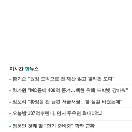
이시간
핫
뉴스
황기순 "원정 도박으로 전 재산 잃고 필리핀 도피"
차가원 "MC몽에 400억 뜯겨…백현 위해 도박빚 갚아줘"
정보석 "황정음 전 남편 서글서글…잘 살길 바랐는데"
정웅인 첫째 딸 "연기 준비중" 깜짝 근황