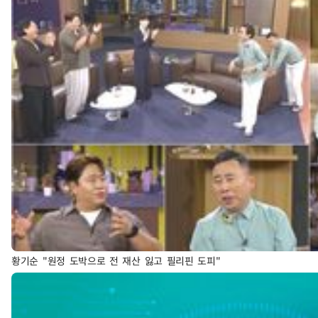
황기순 "원정 도박으로 전 재산 잃고 필리핀 도피"