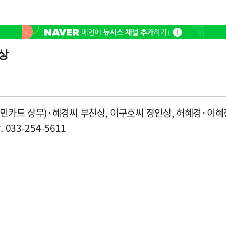
상
민카드 상무)·혜경씨 부친상, 이구호씨 장인상, 허혜경·이혜
033-254-5611