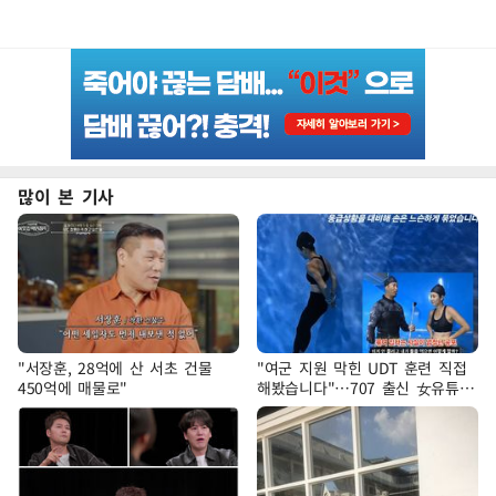
많이 본 기사
"서장훈, 28억에 산 서초 건물
"여군 지원 막힌 UDT 훈련 직접
450억에 매물로"
해봤습니다"…707 출신 女유튜버
'완벽 소화'