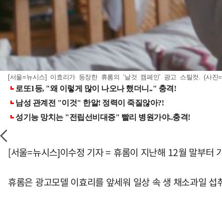
[서울=뉴시스] 이효리가 등장한 휴롬의 ‘날것 캠페인’ 광고 스틸컷. (사진=휴롬 
[서울=뉴시스]이수정 기자 = 휴롬이 지난해 12월 말부터
휴롬은 광고모델 이효리를 앞세워 일상 속 생 채소과일 섭취 