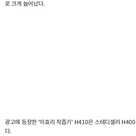
로 크게 늘어났다.
광고에 등장한 '이효리 착즙기' H410은 스테디셀러 H40
다.