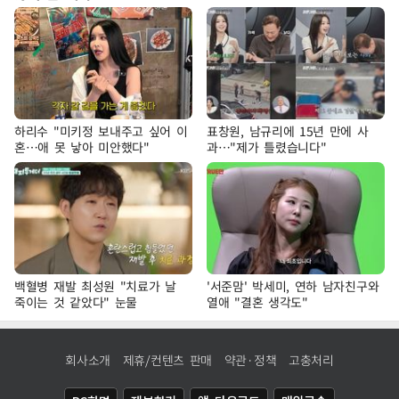
하리수 "미키정 보내주고 싶어 이
표창원, 남규리에 15년 만에 사
혼…애 못 낳아 미안했다"
과…"제가 틀렸습니다"
백혈병 재발 최성원 "치료가 날
'서준맘' 박세미, 연하 남자친구와
죽이는 것 같았다" 눈물
열애 "결혼 생각도"
회사소개
제휴/컨텐츠 판매
약관·정책
고충처리