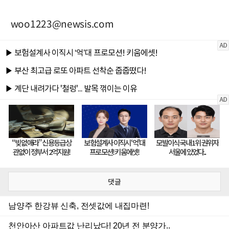
woo1223@newsis.com
댓글