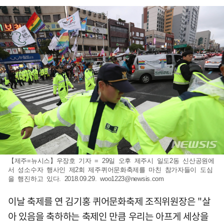
【제주=뉴시스】우장호 기자 = 29일 오후 제주시 일도2동 신산공원에
서 성소수자 행사인 제2회 제주퀴어문화축제를 마친 참가자들이 도심
을 행진하고 있다. 2018.09.29.
woo1223@newsis.com
이날 축제를 연 김기홍 퀴어문화축제 조직위원장은 "살
아 있음을 축하하는 축제인 만큼 우리는 아프게 세상을