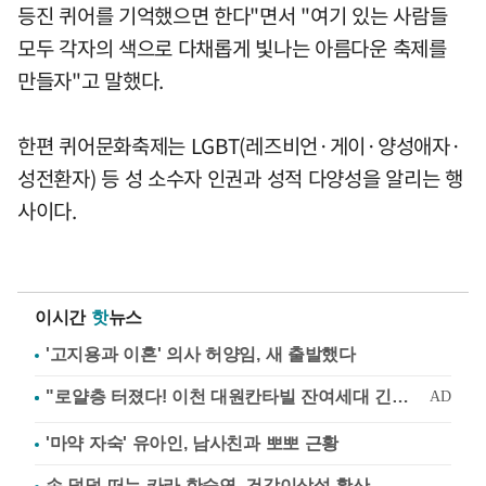
등진 퀴어를 기억했으면 한다"면서 "여기 있는 사람들
모두 각자의 색으로 다채롭게 빛나는 아름다운 축제를
만들자"고 말했다.
한편 퀴어문화축제는 LGBT(레즈비언·게이·양성애자·
성전환자) 등 성 소수자 인권과 성적 다양성을 알리는 행
사이다.
이시간
핫
뉴스
'고지용과 이혼' 의사 허양임, 새 출발했다
'마약 자숙' 유아인, 남사친과 뽀뽀 근황
손 덜덜 떠는 카라 한승연, 건강이상설 확산