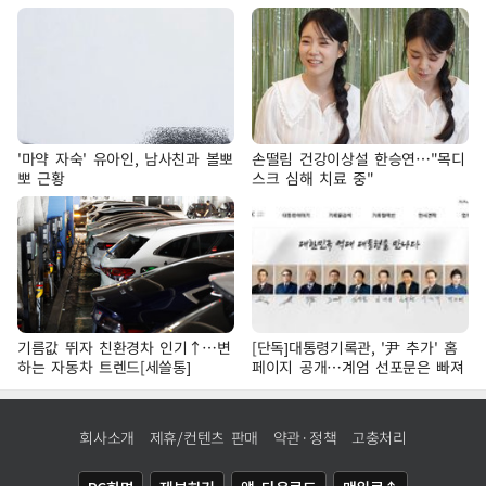
'마약 자숙' 유아인, 남사친과 볼뽀
손떨림 건강이상설 한승연…"목디
뽀 근황
스크 심해 치료 중"
기름값 뛰자 친환경차 인기↑…변
[단독]대통령기록관, '尹 추가' 홈
하는 자동차 트렌드[세쓸통]
페이지 공개…계엄 선포문은 빠져
회사소개
제휴/컨텐츠 판매
약관·정책
고충처리