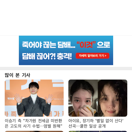
많이 본 기사
이승기 측 "차가원 전세금 미반환
아이유, 장기하 '별일 없이 산다'
은 고도의 사기 수법…엄벌 원해"
선곡…쿨한 일상 공개