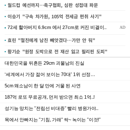
월드컵 예선까지…축구협회, 심판 성접대 파문
이승기 "구속 차가원, 105억 전세금 편취 사기"
효린 "절친에게 남친 빼앗겼다…가만 안 둬"
황기순 "원정 도박으로 전 재산 잃고 필리핀 도피"