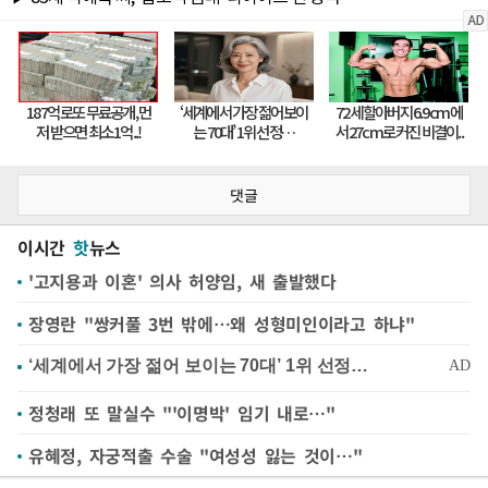
댓글
이시간
핫
뉴스
'고지용과 이혼' 의사 허양임, 새 출발했다
장영란 "쌍커풀 3번 밖에…왜 성형미인이라고 하냐"
정청래 또 말실수 "'이명박' 임기 내로…"
유혜정, 자궁적출 수술 "여성성 잃는 것이…"