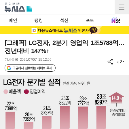
메인
랭킹
섹션
포토
[그래픽] LG전자, 2분기 영업익 1조5788억…
전년대비 147%↑
기사등록
2026/07/07 15:12:56
가
가
구글에서 선호하는 매체로 추가