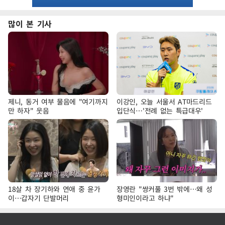
많이 본 기사
제니, 동거 여부 물음에 "여기까지
이강인, 오늘 서울서 AT마드리드
만 하자" 웃음
입단식…'전례 없는 특급대우'
18살 차 장기하와 연애 중 윤가
장영란 "쌍커풀 3번 밖에…왜 성
이…갑자기 단발머리
형미인이라고 하냐"