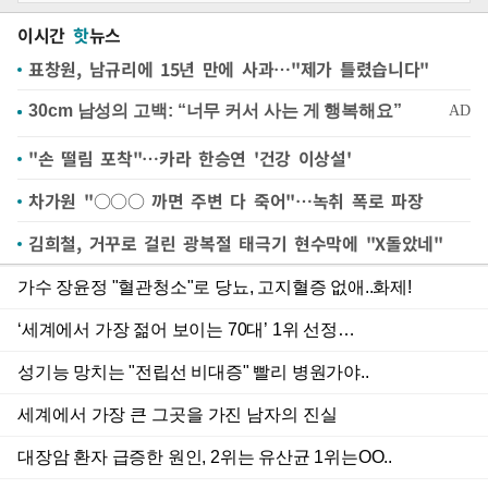
이시간
핫
뉴스
표창원, 남규리에 15년 만에 사과…"제가 틀렸습니다"
"손 떨림 포착"…카라 한승연 '건강 이상설'
차가원 "○○○ 까면 주변 다 죽어"…녹취 폭로 파장
김희철, 거꾸로 걸린 광복절 태극기 현수막에 "X돌았네"