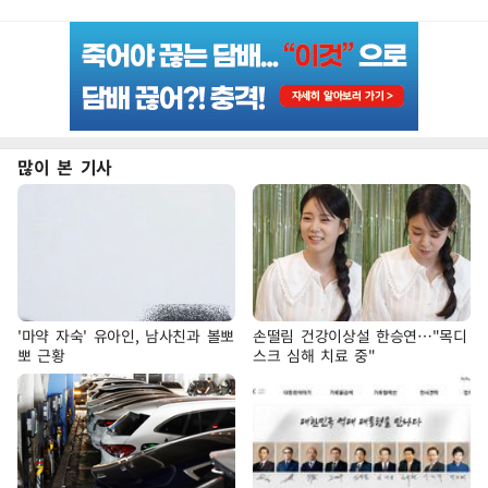
많이 본 기사
'마약 자숙' 유아인, 남사친과 볼뽀
손떨림 건강이상설 한승연…"목디
뽀 근황
스크 심해 치료 중"