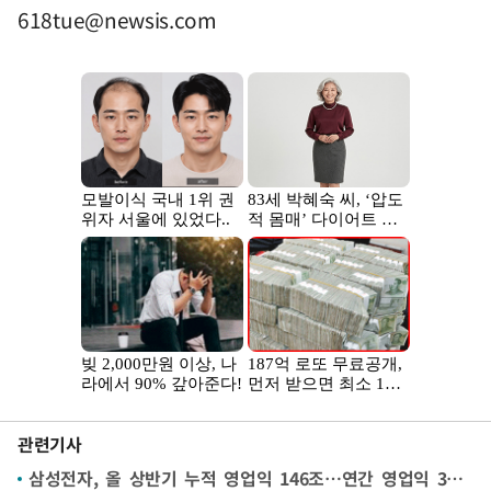
618tue@newsis.com
관련기사
삼성전자, 올 상반기 누적 영업익 146조…연간 영업익 300조 시대 '성큼'