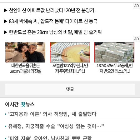
댓글
이시간
핫
뉴스
'고지용과 이혼' 의사 허양임, 새 출발했다
유혜정, 자궁적출 수술 "여성성 잃는 것이…"
'마약 자숙' 유아인, 남사친과 뽀뽀 근황