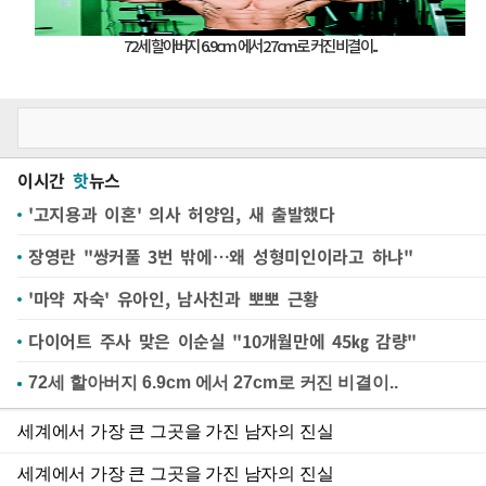
이시간
핫
뉴스
'고지용과 이혼' 의사 허양임, 새 출발했다
장영란 "쌍커풀 3번 밖에…왜 성형미인이라고 하냐"
'마약 자숙' 유아인, 남사친과 뽀뽀 근황
다이어트 주사 맞은 이순실 "10개월만에 45㎏ 감량"