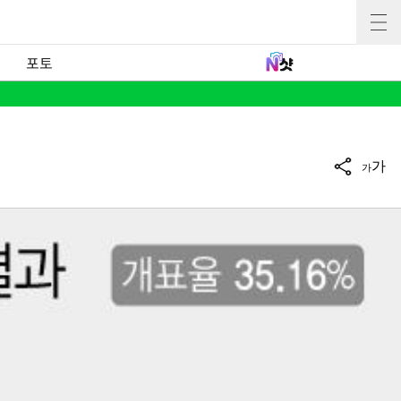
포토
가
가