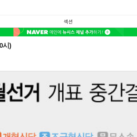
섹션
0시)