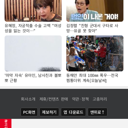
유혜정, 자궁적출 수술 고백 "여성
김정렬 "친형 군대서 구타로 사
성을 잃는 것이…"
망…유골 못 찾아"
'마약 자숙' 유아인, 남사친과 볼뽀
동해안 최대 100㎜ 폭우…전국
뽀 근황
찜통더위 계속[오늘날씨]
회사소개
제휴/컨텐츠 판매
약관·정책
고충처리
PC화면
제보하기
앱 다운로드
맨위로↑
광
COPYRIGHTⓒ
NEWSIS
ALL RIGHTS RESERVED.
고
삭