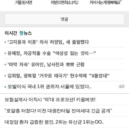
댓글
이시간
핫
뉴스
'고지용과 이혼' 의사 허양임, 새 출발했다
유혜정, 자궁적출 수술 "여성성 잃는 것이…"
'마약 자숙' 유아인, 남사친과 뽀뽀 근황
김희철, 광복절 '거꾸로 태극기' 현수막에 "X돌았네"