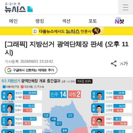
메인
랭킹
섹션
포토
[그래픽] 지방선거 광역단체장 판세 (오후 11
시)
기사등록
2026/06/03 23:16:42
가
가
구글에서 선호하는 매체로 추가