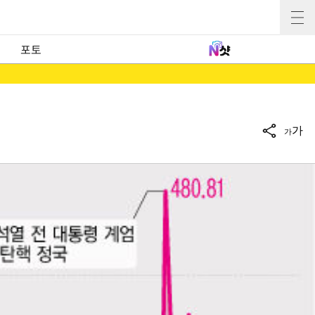
포토
가
가