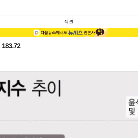
섹션
83.72