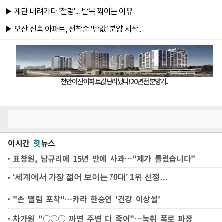
이시간
핫
뉴스
표창원, 남규리에 15년 만에 사과…"제가 틀렸습니다"
"손 떨림 포착"…카라 한승연 '건강 이상설'
차가원 "○○○ 까면 주변 다 죽어"…녹취 폭로 파장