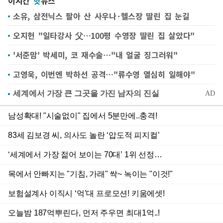
이시간
핫
뉴스
소유, 삼전닉스 팔아 산 사우나·헬스장 딸린 집 눈길
오지헌 "일타강사 父…100평 수영장 딸린 집 살았다"
'서준맘' 박세미, 코 재수술…"내 얼굴 징그러워"
고영욱, 이번엔 박하선 공격…"류수영 열심히 일해야"