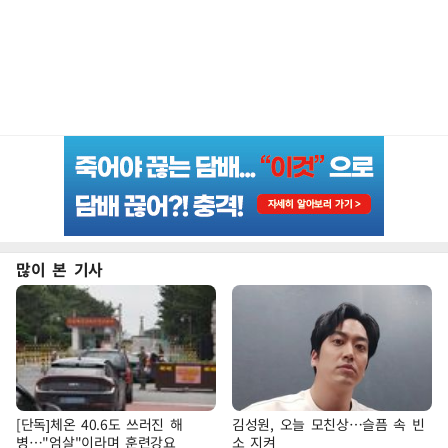
많이 본 기사
[단독]체온 40.6도 쓰러진 해
김성원, 오늘 모친상…슬픔 속 빈
병…"엄살"이라며 훈련강요
소 지켜