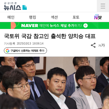
메인
랭킹
섹션
포토
국토위 국감 참고인 출석한 양치승 대표
기사등록
2025/10/13 18:06:14
가
가
구글에서 선호하는 매체로 추가