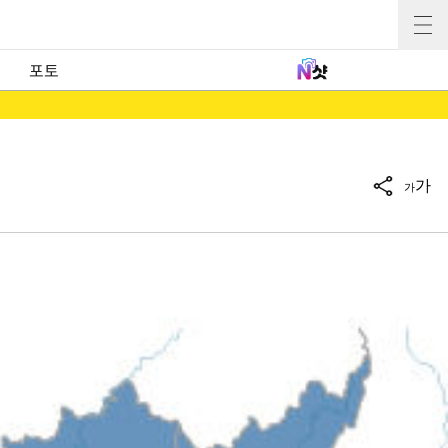
포토
가
가