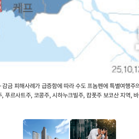
기·감금 피해사례가 급증함에 따라 수도 프놈펜에 특별여행주
, 푸르사트주, 코콩주, 시하누크빌주, 캄폿주 보코산 지역, 바