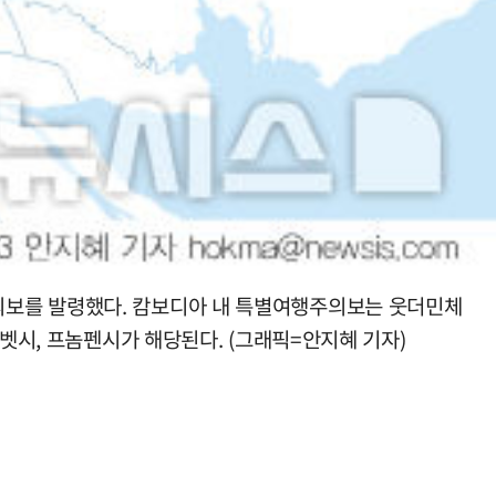
의보를 발령했다. 캄보디아 내 특별여행주의보는 웃더민체
벳시, 프놈펜시가 해당된다. (그래픽=안지혜 기자)