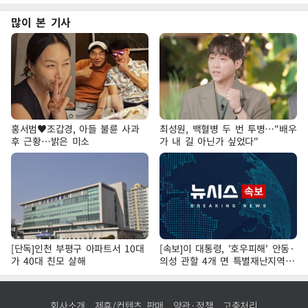
많이 본 기사
홍서범♥조갑경, 아들 불륜 사과
최성원, 백혈병 두 번 투병…"배우
후 근황…밝은 미소
가 내 길 아닌가 싶었다"
[단독]인천 부평구 아파트서 10대
[속보]이 대통령, '호우피해' 안동·
가 40대 친모 살해
의성 관할 4개 면 특별재난지역
선포
회사소개
제휴/컨텐츠 판매
약관·정책
고충처리