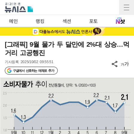
메인
랭킹
섹션
포토
[그래픽] 9월 물가 두 달만에 2%대 상승…먹
거리 고공행진
기사등록
2025/10/02 09:55:51
가
가
구글에서 선호하는 매체로 추가